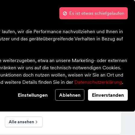
Es ist etwas schiefgelaufen
Kontrast
Mein Konto
Wunschliste
Bekleidung
Schuhe
Ausrüstung
Sale
 laufen, wir die Performance nachvollziehen und Ihnen in
tzer und das geräteübergreifende Verhalten in Bezug auf
te weiterzugeben, etwa an unsere Marketing- oder externen
H
chränken wir uns auf die technisch-notwendigen Cookies.
unktionen doch nutzen wollen, weisen wir Sie an Ort und
d weitere Details finden Sie in der
Datenschutzerklärung
.
Einstellungen
Ablehnen
Einverstanden
Ausrüstung
Alle ansehen