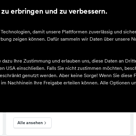
zu erbringen und zu verbessern.
nskollektionen
echnologien, damit unsere Plattformen zuverlässig und sicher
Werbung zeigen können. Dafür sammeln wir Daten über unsere Nu
e dazu Ihre Zustimmung und erlauben uns, diese Daten an Drit
rtsworld Lingen Gmb
 den USA einschließen. Falls Sie nicht zustimmen möchten, bes
schränkt genutzt werden. Aber keine Sorge! Wenn Sie diese F
h im Nachhinein Ihre Freigabe erteilen können. Alle Optionen un
Schuhe
Alle ansehen