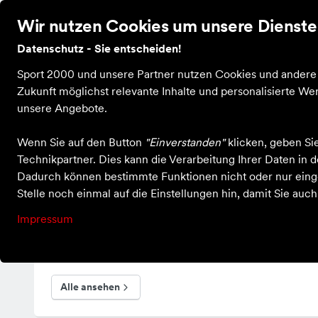
Wir nutzen Cookies um unsere Dienste 
Datenschutz - Sie entscheiden!
Startseite
Filialen
Über uns
Kontakt
Verei
Sport 2000 und unsere Partner nutzen Cookies und andere T
Zukunft möglichst relevante Inhalte und personalisierte 
unsere Angebote.
Wenn Sie auf den Button
"Einverstanden"
klicken, geben Si
Kategorien
in Spo
Technikpartner. Dies kann die Verarbeitung Ihrer Daten in
Dadurch können bestimmte Funktionen nicht oder nur einge
Stelle noch einmal auf die Einstellungen hin, damit Sie auc
Impressum
Kleidung
Alle ansehen