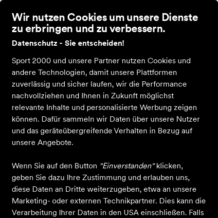
Wir nutzen Cookies um unsere Dienste
zu erbringen und zu verbessern.
Datenschutz - Sie entscheiden!
Sport 2000 und unsere Partner nutzen Cookies und
andere Technologien, damit unsere Plattformen
Produkte
von Sportsworld
zuverlässig und sicher laufen, wir die Performance
Lingen GmbH
nachvollziehen und Ihnen in Zukunft möglichst
relevante Inhalte und personalisierte Werbung zeigen
können. Dafür sammeln wir Daten über unsere Nutzer
ALLE FILTER
und das geräteübergreifende Verhalten in Bezug auf
unsere Angebote.
Wenn Sie auf den Button
"Einverstanden"
klicken,
Farbe
Sportart
Größe
Altersgruppe
M
geben Sie dazu Ihre Zustimmung und erlauben uns,
diese Daten an Dritte weiterzugeben, etwa an unsere
3.608 Produkte
Marketing- oder externen Technikpartner. Dies kann die
Verarbeitung Ihrer Daten in den USA einschließen. Falls